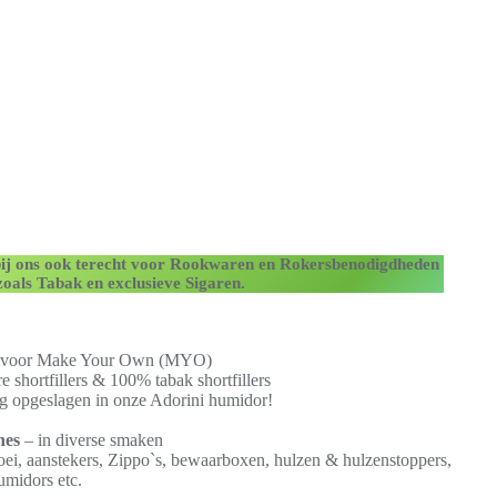
ij ons ook terecht voor Rookwaren en Rokersbenodigdheden
zoals Tabak en exclusieve Sigaren.
 voor Make Your Own (MYO)
e shortfillers & 100% tabak shortfillers
g opgeslagen in onze Adorini humidor!
nes
– in diverse smaken
oei, aanstekers, Zippo`s, bewaarboxen, hulzen & hulzenstoppers,
umidors etc.