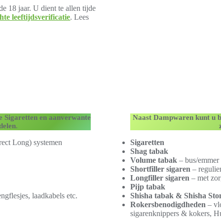
 18 jaar. U dient te allen tijde
hte leeftijdsverificatie
. Lees
he Sigaretten en aanverwante
Naast Dampwaren kunt u b
delen
.
ect Long) systemen
Sigaretten
Shag tabak
Volume tabak
– bus/emmer
Shortfiller sigaren
– regulier
Longfiller sigaren
– met zor
Pijp tabak
ngflesjes, laadkabels etc.
Shisha tabak & Shisha Sto
Rokersbenodigdheden
– vl
sigarenknippers & kokers, H