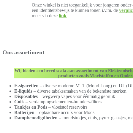
Onze winkel is niet toegankelijk voor jongeren onder de
een identiteitsbewijs te kunnen tonen i.v.m. de
verplic
meer via deze
link
Ons assortiment
Wij bieden een breed scala aan assortiment van Elektronisc
producten zoals Vloeistoffen en Onder
E-sigaretten
– diverse moderne MTL (Mond Long) en DL (Dir
E-liquids
– diverse tabakssmaken van de bekendste merken
Disposables
– wegwerp vapes voor éénmalig gebruik
Coils
– verdampingselementen-branders-filters
Tankjes en Pods
– vloeistof reservoirs
Batterijen
– oplaadbare accu`s voor Mods
Dampbenodigdheden
– mondstukjes, etuis, pyrex glaasjes, me