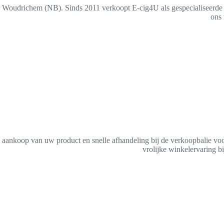
je Woudrichem (NB). Sinds 2011 verkoopt E-cig4U als gespecialiseerde 
ons 
Vakkundig & s
de aankoop van uw product en snelle afhandeling bij de verkoopbalie vo
vrolijke winkelervaring 