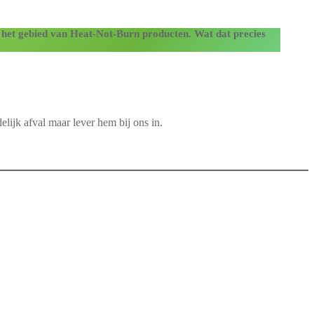
 het gebied van Heat-Not-Burn producten.
Wat dat precies
elijk afval maar lever hem bij ons in.