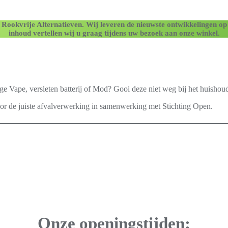
 Rookvrije Alternatieven.
Wij leveren de nieuwste ontwikkelingen op
inhoud vertellen wij u graag tijdens uw bezoek aan onze winkel.
ge Vape, versleten batterij of Mod? Gooi deze niet weg bij het huishoud
or de juiste afvalverwerking in samenwerking met Stichting Open.
Onze openingstijden: