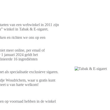
starten van een webwinkel in 2011 zijn
n” winkel in Tabak & E-sigaret.
eken en richten we ons op een
iet meer online, per email of
r 1 januari 2024 geldt het
nieerde 16 ingrediënten
t als specialisatie exclusieve sigaren.
adje Woudrichem, waar u gratis kunt
 heet u van harte welkom!
ten op voorraad hebben in de winkel