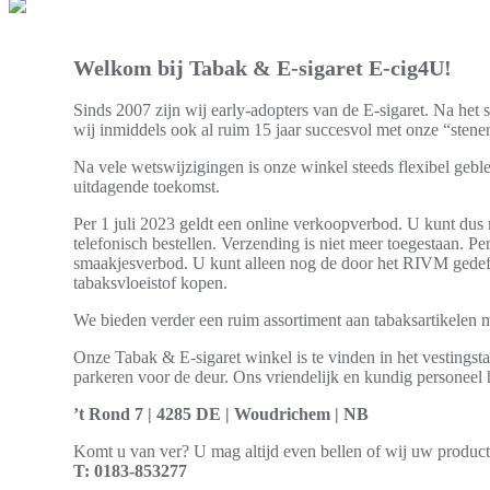
Welkom bij Tabak & E-sigaret E-cig4U!
Sinds 2007 zijn wij early-adopters van de E-sigaret. Na het 
wij inmiddels ook al ruim 15 jaar succesvol met onze “stene
Na vele wetswijzigingen is onze winkel steeds flexibel gebl
uitdagende toekomst.
Per 1 juli 2023 geldt een online verkoopverbod. U kunt dus n
telefonisch bestellen. Verzending is niet meer toegestaan. Pe
smaakjesverbod. U kunt alleen nog de door het RIVM gedefi
tabaksvloeistof kopen.
We bieden verder een ruim assortiment aan tabaksartikelen me
Onze Tabak & E-sigaret winkel is te vinden in het vestingst
parkeren voor de deur. Ons vriendelijk en kundig personeel
’t Rond 7 | 4285 DE | Woudrichem | NB
Komt u van ver? U mag altijd even bellen of wij uw produc
T: 0183-853277